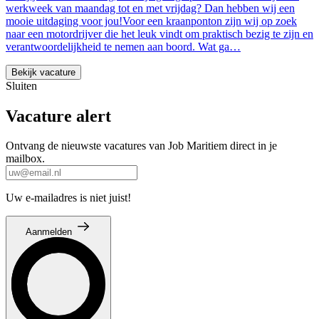
werkweek van maandag tot en met vrijdag? Dan hebben wij een
mooie uitdaging voor jou!Voor een kraanponton zijn wij op zoek
naar een motordrijver die het leuk vindt om praktisch bezig te zijn en
verantwoordelijkheid te nemen aan boord. Wat ga…
Bekijk vacature
Sluiten
Vacature alert
Ontvang de nieuwste vacatures van Job Maritiem direct in je
mailbox.
Uw e-mailadres is niet juist!
Aanmelden