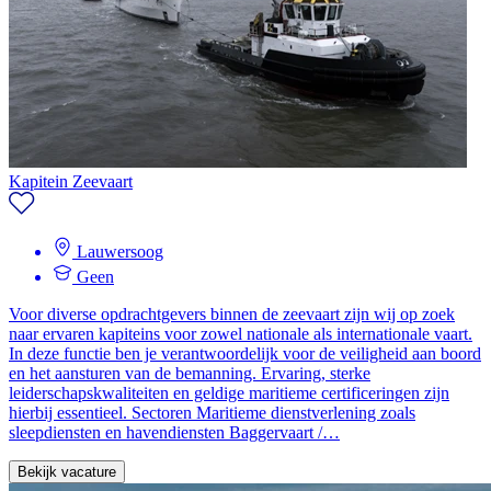
Kapitein Zeevaart
Lauwersoog
Geen
Voor diverse opdrachtgevers binnen de zeevaart zijn wij op zoek
naar ervaren kapiteins voor zowel nationale als internationale vaart.
In deze functie ben je verantwoordelijk voor de veiligheid aan boord
en het aansturen van de bemanning. Ervaring, sterke
leiderschapskwaliteiten en geldige maritieme certificeringen zijn
hierbij essentieel. Sectoren Maritieme dienstverlening zoals
sleepdiensten en havendiensten Baggervaart /…
Bekijk vacature