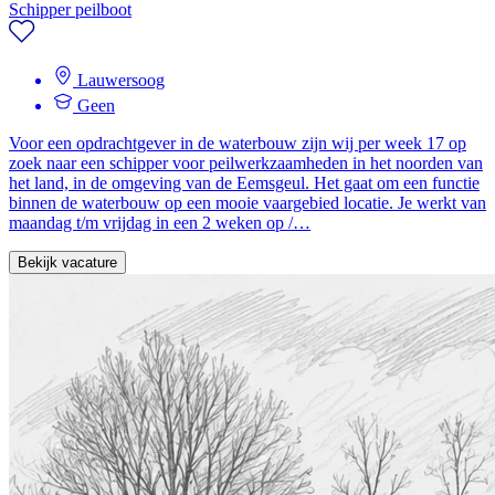
Schipper peilboot
Lauwersoog
Geen
Voor een opdrachtgever in de waterbouw zijn wij per week 17 op
zoek naar een schipper voor peilwerkzaamheden in het noorden van
het land, in de omgeving van de Eemsgeul. Het gaat om een functie
binnen de waterbouw op een mooie vaargebied locatie. Je werkt van
maandag t/m vrijdag in een 2 weken op /…
Bekijk vacature