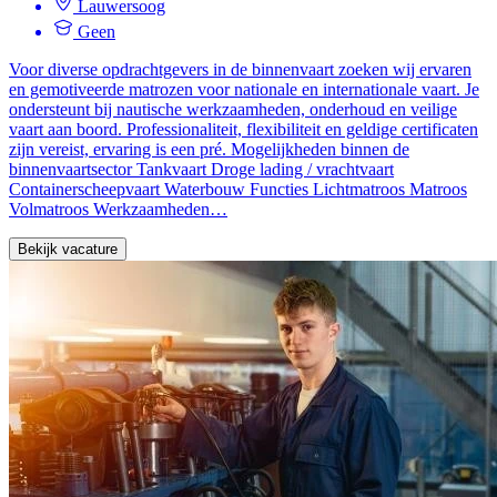
Lauwersoog
Geen
Voor diverse opdrachtgevers in de binnenvaart zoeken wij ervaren
en gemotiveerde matrozen voor nationale en internationale vaart. Je
ondersteunt bij nautische werkzaamheden, onderhoud en veilige
vaart aan boord. Professionaliteit, flexibiliteit en geldige certificaten
zijn vereist, ervaring is een pré. Mogelijkheden binnen de
binnenvaartsector Tankvaart Droge lading / vrachtvaart
Containerscheepvaart Waterbouw Functies Lichtmatroos Matroos
Volmatroos Werkzaamheden…
Bekijk vacature