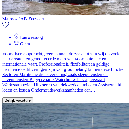
Matroos / AB Zeevaart
Lauwersoog
Geen
Voor diverse opdrachtgevers binnen de zeevaart zijn wij op zoek
naar ervaren en gemotiveerde matrozen voor nationale en
internationale vaart. Professionaliteit, flexibiliteit en geldige
maritieme certificeringen zijn van groot belang binnen deze functie.
Sectoren Maritieme dienstverlening zoals sleepdiensten en
havendiensten Baggervaart / Waterbouw Passagiersvaart
Werkzaamheden Uitvoeren van dekwerkzaamheden Assisteren bij
laden en lossen Onderhoudswerkzaamheden aan…
Bekijk vacature