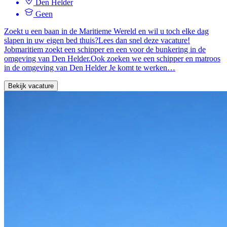
Den Helder
Geen
Zoekt u een baan in de Maritieme Wereld en wil u toch elke dag
slapen in uw eigen bed thuis?Lees dan snel deze vacature!
Jobmaritiem zoekt een schipper en een voor de bunkering in de
omgeving van Den Helder.Ook zoeken we een schipper en matroos
in de omgeving van Den Helder Je komt te werken…
Bekijk vacature